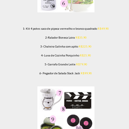
1- Kit 4 potes saco de pipoca vermelho e branco quadrado
R$49,90
2-Ralador Boneca Loira
R$35,90
3- Chaleira Galinha com apito
R$225,90
4- Luva de Cozinha Porquinho
R$25,90
5- Garrafa Grande Leite
R$79,90
6- Pegador de Salada Slack Jack
R$99,90