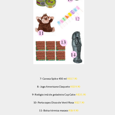
7- Caneca Spike 450 ml
R$17,90
8- Jogo Americano Claquete
R$39,90
9- Relógio imã de geladeira Cup Cake
R$35,90
10- Porta copos Disco de Venil Rosa
R$27,90
11- Bolsa térmica macaco
R$69,90