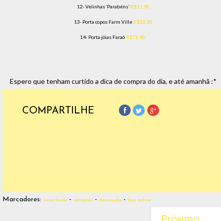
12- Velinhas ‘Parabéns’
R$11,90
13- Porta copos Farm Ville
R$32,90
14- Porta jóias Faraó
R$79,90
Espero que tenham curtido a dica de compra do dia, e até amanhã :*
COMPARTILHE
Marcadores:
-
-
-
casa louca
compras
decoração
loja online
Próximo