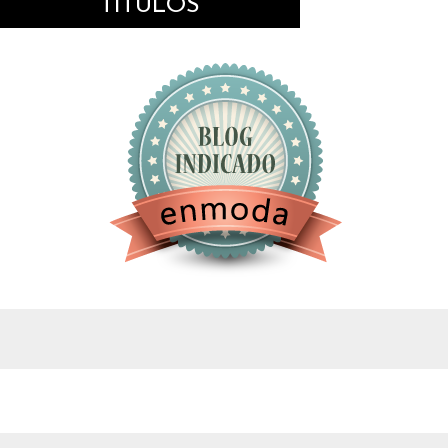
TÍTULOS
google.com, pub-4743071347106748, DIRECT,
f08c47fec0942fa0