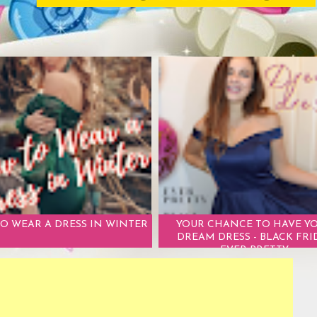
O WEAR A DRESS IN WINTER
YOUR CHANCE TO HAVE Y
DREAM DRESS - BLACK FRI
EVER PRETTY