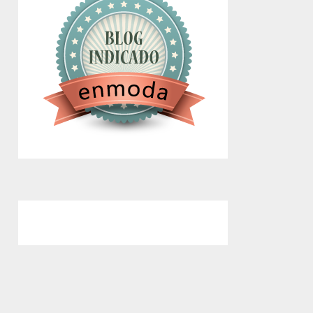
google.com, pub-4743071347106748,
DIRECT, f08c47fec0942fa0