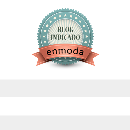
google.com, pub-4743071347106748, DIRECT,
f08c47fec0942fa0