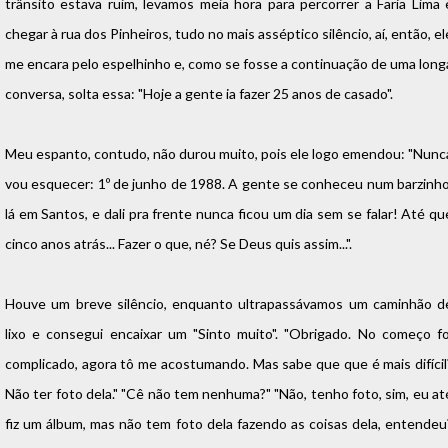
trânsito estava ruim, levamos meia hora para percorrer a Faria Lima 
chegar à rua dos Pinheiros, tudo no mais asséptico silêncio, aí, então, el
me encara pelo espelhinho e, como se fosse a continuação de uma long
conversa, solta essa: "Hoje a gente ia fazer 25 anos de casado".
Meu espanto, contudo, não durou muito, pois ele logo emendou: "Nunc
vou esquecer: 1º de junho de 1988. A gente se conheceu num barzinho
lá em Santos, e dali pra frente nunca ficou um dia sem se falar! Até qu
cinco anos atrás... Fazer o que, né? Se Deus quis assim...".
Houve um breve silêncio, enquanto ultrapassávamos um caminhão d
lixo e consegui encaixar um "Sinto muito". "Obrigado. No começo fo
complicado, agora tô me acostumando. Mas sabe que que é mais difícil
Não ter foto dela." "Cê não tem nenhuma?" "Não, tenho foto, sim, eu at
fiz um álbum, mas não tem foto dela fazendo as coisas dela, entendeu