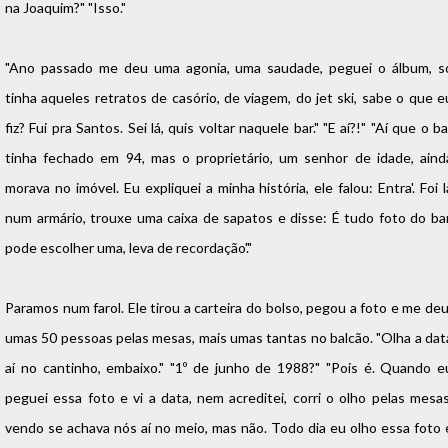
na Joaquim?" "Isso."
"Ano passado me deu uma agonia, uma saudade, peguei o álbum, s
tinha aqueles retratos de casório, de viagem, do jet ski, sabe o que e
fiz? Fui pra Santos. Sei lá, quis voltar naquele bar." "E aí?!" "Aí que o ba
tinha fechado em 94, mas o proprietário, um senhor de idade, aind
morava no imóvel. Eu expliquei a minha história, ele falou: Entra'. Foi l
num armário, trouxe uma caixa de sapatos e disse: É tudo foto do bar
pode escolher uma, leva de recordação'."
Paramos num farol. Ele tirou a carteira do bolso, pegou a foto e me deu
umas 50 pessoas pelas mesas, mais umas tantas no balcão. "Olha a dat
aí no cantinho, embaixo." "1º de junho de 1988?" "Pois é. Quando e
peguei essa foto e vi a data, nem acreditei, corri o olho pelas mesas
vendo se achava nós aí no meio, mas não. Todo dia eu olho essa foto 