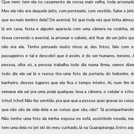
Que nem: tem ela no casamento da nossa mais velha, toda arrumada
Mas ela não era daquele jeito, com penteado, com vestido. Sabe o jeit
que eu mais lembro dela? De avental. Só que toda vez que tinha almoç
lá em casa, festa e alguém aparecia com uma câmera na cozinha, el
tirava correndo o avental, ia arrumar o cabelo, até ficar de um jeito qu
não era ela. Tenho pensado muito nisso aí, das fotos, falo com o
passageiros e tal e descobri que é assim, é do ser humano, mesmo. 
pessoa, olha só, a pessoa trabalha todo dia numa firma, vamos dizer
todo dia ela vai lá e nunca tira uma foto da portaria, do bebedor, d
banheiro, desses lugares que ela fica o tempo inteiro. Aí, num fim d
semana ela vai pra uma praia qualquer, leva a câmera, o celular e tchuf
tchuf, tchuf. Não faz sentido, pra que que a pessoa quer gravar as coisa
que não são da vida dela e as coisas que são, não? Tá acompanhando
Não tenho uma foto da minha esposa no sofá, assistindo novela, ma
tem uma dela no jet ski do meu cunhado, lá na Guarapiranga. Entro aqu