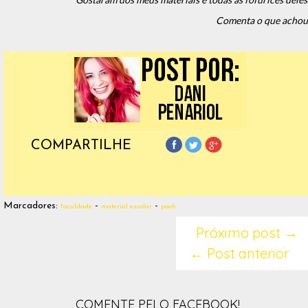
Comenta o que achou
COMPARTILHE
Marcadores:
-
-
faculdade
material escolar
pooh
Próximo post →
← Post anterior
COMENTE PELO FACEBOOK!