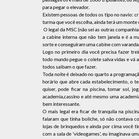
para pegar o elevador.
Existem pessoas de todos os tipo no navio: cria
turma que você escolha, ainda terá um monte
O legal da MSC (não sei as outras companhi
a cabine interna que não tem janela e é a m
sorte e conseguiram uma cabine com varanda
Logo no primeiro dia você precisa fazer tre
todo mundo pegue o colete salva vidas e vá a
todos saibam o que fazer.
Toda noite é deixado no quarto a programação 
horário que abre cada estabelecimento, o tea
quiser, pode ficar na piscina, tomar sol, jo
academia,cassino e até mesmo uma academia;
bem interessante.
O mais legal era ficar de tranquila na pisci
falaram que tinha boliche, só não contava 
lojas de brinquedos e ainda por cima você 
com a sala de 'videogames', eu imaginava uma