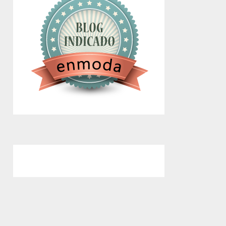
google.com, pub-4743071347106748,
DIRECT, f08c47fec0942fa0