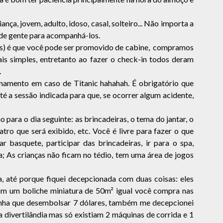
nça, jovem, adulto, idoso, casal, solteiro... Não importa a
 de gente para acompanhá-los.
as) é que você pode ser promovido de cabine, compramos
ais simples, entretanto ao fazer o check-in todos deram
.
inamento em caso de Titanic hahahah. É obrigatório que
té a sessão indicada para que, se ocorrer algum acidente,
para o dia seguinte: as brincadeiras, o tema do jantar, o
tro que será exibido, etc. Você é livre para fazer o que
gar basquete, participar das brincadeiras, ir para o spa,
 As crianças não ficam no tédio, tem uma área de jogos
na, até porque fiquei decepcionada com duas coisas: eles
com um boliche miniatura de 50m² igual você compra nas
tinha que desembolsar 7 dólares, também me decepcionei
 divertilândia mas só existiam 2 máquinas de corrida e 1