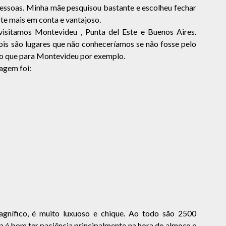
 pessoas. Minha mãe pesquisou bastante e escolheu fechar
te mais em conta e vantajoso.
isitamos Montevideu , Punta del Este e Buenos Aires.
ois são lugares que não conheceríamos se não fosse pelo
o do que para Montevideu por exemplo.
iagem foi:
gnífico, é muito luxuoso e chique. Ao todo são 2500
ja é bom ter paciência principalmente na hora do almoço e