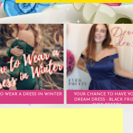
O WEAR A DRESS IN WINTER
YOUR CHANCE TO HAVE Y
DREAM DRESS - BLACK FRI
EVER PRETTY