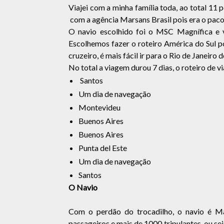
Viajei com a minha família toda, ao total 11
com a agência Marsans Brasil pois era o paco
O navio escolhido foi o MSC Magnífica e v
Escolhemos fazer o roteiro América do Sul p
cruzeiro, é mais fácil ir para o Rio de Janeir
No total a viagem durou 7 dias, o roteiro de v
Santos
Um dia de navegação
Montevideu
Buenos Aires
Buenos Aires
Punta del Este
Um dia de navegação
Santos
O Navio
Com o perdão do trocadilho, o navio é Ma
passageiros e mais de 1000 tripulantes, ou se