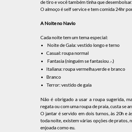
de tiro e você também tinha que desembolsar
O almoço é self service e tem comida 24hr por
A Noite no Navio
Cada noite tem um tema especial:
Noite de Gala: vestido longo e terno
Casual: roupa normal
Fantasia (ninguém se fantasiou .-.)
Italiana: roupa vermelha,verde e branco
Branco
Terror: vestido de gala
Não é obrigado a usar a roupa sugerida, ma
regata ou com uma roupa de praia, custa se a
O jantar é servido em dois turnos, às 20h e às
toda noite, existem várias opções de pratos
enjoada como eu.