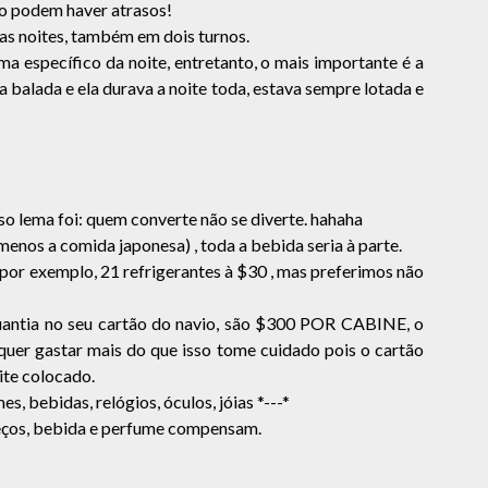
ão podem haver atrasos!
 as noites, também em dois turnos.
a específico da noite, entretanto, o mais importante é a
a balada e ela durava a noite toda, estava sempre lotada e
o lema foi: quem converte não se diverte. hahaha
enos a comida japonesa) , toda a bebida seria à parte.
por exemplo, 21 refrigerantes à $30 , mas preferimos não
uantia no seu cartão do navio, são $300 POR CABINE, o
quer gastar mais do que isso tome cuidado pois o cartão
ite colocado.
s, bebidas, relógios, óculos, jóias *---*
reços, bebida e perfume compensam.