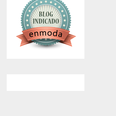
google.com, pub-4743071347106748,
DIRECT, f08c47fec0942fa0