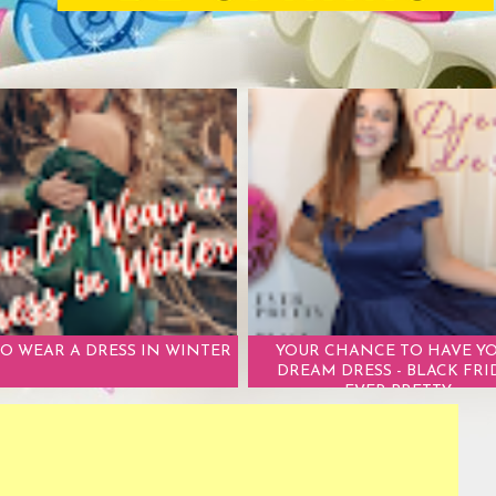
O WEAR A DRESS IN WINTER
YOUR CHANCE TO HAVE Y
DREAM DRESS - BLACK FRI
EVER PRETTY