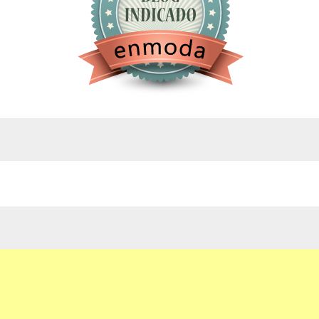
google.com, pub-4743071347106748, DIRECT,
f08c47fec0942fa0