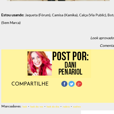
Estou usando:
Jaqueta (Fórum), Camisa (Kamika), Calça (Via Public), Bot
(Sem Marca)
Look aprovado
Comenta
COMPARTILHE
Marcadores:
-
-
-
-
look
look da vez
look do dia
rodeio
xadrez