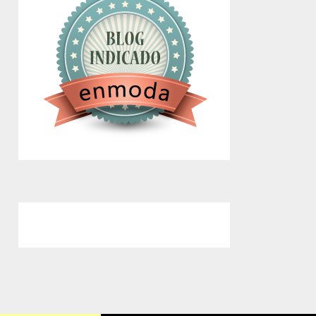
google.com, pub-4743071347106748,
DIRECT, f08c47fec0942fa0