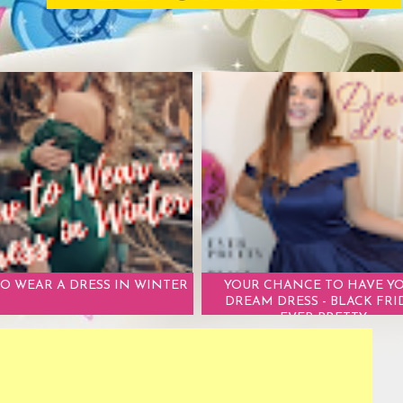
O WEAR A DRESS IN WINTER
YOUR CHANCE TO HAVE Y
DREAM DRESS - BLACK FRI
EVER PRETTY