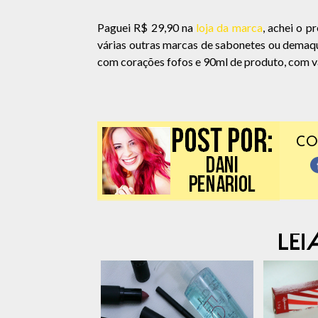
Paguei R$ 29,90 na
loja da marca
, achei o p
várias outras marcas de sabonetes ou demaqu
com corações fofos e 90ml de produto, com va
CO