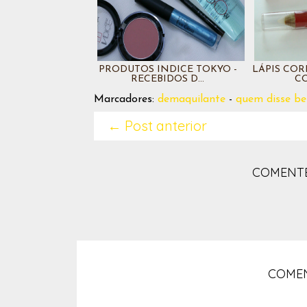
PRODUTOS INDICE TOKYO -
LÁPIS COR
RECEBIDOS D...
CO
Marcadores:
demaquilante
-
quem disse be
← Post anterior
COMENTE
COMEN