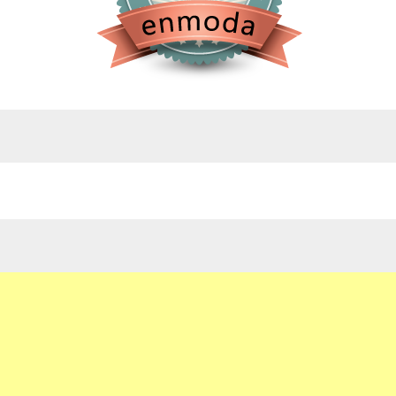
google.com, pub-4743071347106748, DIRECT,
f08c47fec0942fa0