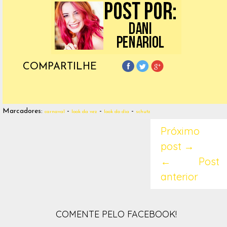
COMPARTILHE
Marcadores:
-
-
-
carnaval
look da vez
look do dia
schutz
Próximo
post →
← Post
anterior
COMENTE PELO FACEBOOK!