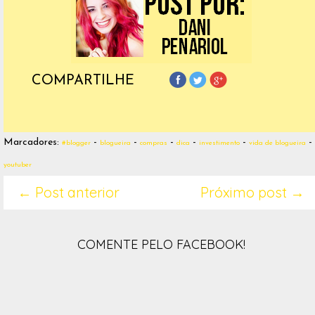
COMPARTILHE
Marcadores:
-
-
-
-
-
-
#blogger
blogueira
compras
dica
investimento
vida de blogueira
youtuber
← Post anterior
Próximo post →
COMENTE PELO FACEBOOK!