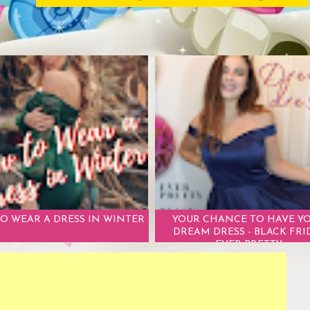
O WEAR A DRESS IN WINTER
YOUR CHANCE TO HAVE Y
DREAM DRESS - BLACK FRI
EVER PRETTY