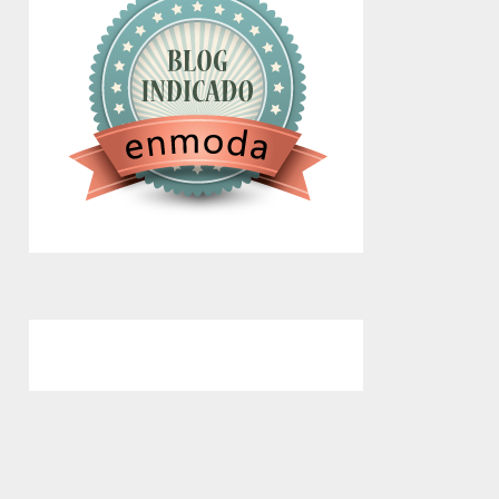
google.com, pub-4743071347106748,
DIRECT, f08c47fec0942fa0