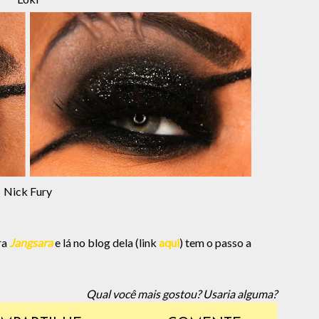
Nick Fury
ra
Jangsara
e lá no blog dela (link
aqui
) tem o passo a
Qual você mais gostou? Usaria alguma?