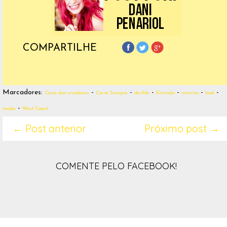
COMPARTILHE
Marcadores:
-
-
-
-
-
-
Casa dos criadores
Corre Sempre
desfile
Emicida
inverno
look
-
moda
West Coast
← Post anterior
Próximo post →
COMENTE PELO FACEBOOK!