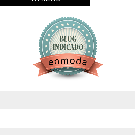
google.com, pub-4743071347106748, DIRECT,
f08c47fec0942fa0