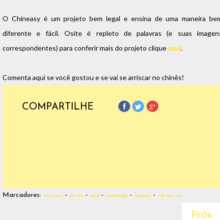
O Chineasy é um projeto bem legal e ensina de uma maneira be
diferente e fácil. Osite é repleto de palavras (e suas imagen
correspondentes) para conferir mais do projeto clique
aqui
.
Comenta aqui se você gostou e se vai se arriscar no chinês!
COMPARTILHE
Marcadores:
-
-
-
-
-
chineasy
chinês
dica
ilustração
línguas
site da vez
Próx