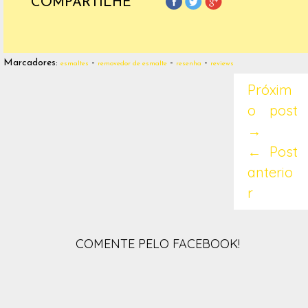
COMPARTILHE
Marcadores:
-
-
-
esmaltes
removedor de esmalte
resenha
reviews
Próxim
o post
→
← Post
anterio
r
COMENTE PELO FACEBOOK!