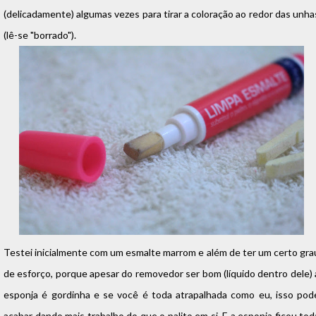
(delicadamente) algumas vezes para tirar a coloração ao redor das unha
(lê-se "borrado").
Testei inicialmente com um esmalte marrom e além de ter um certo gra
de esforço, porque apesar do removedor ser bom (líquido dentro dele) 
esponja é gordinha e se você é toda atrapalhada como eu, isso pod
acabar dando mais trabalho do que o palito em si. E a esponja ficou tod