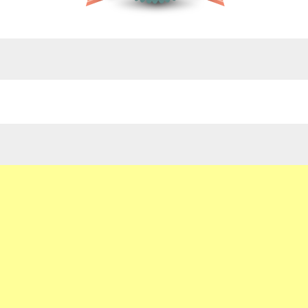
google.com, pub-4743071347106748, DIRECT,
f08c47fec0942fa0