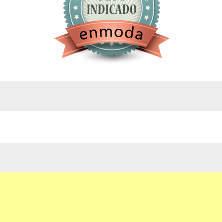
google.com, pub-4743071347106748, DIRECT,
f08c47fec0942fa0