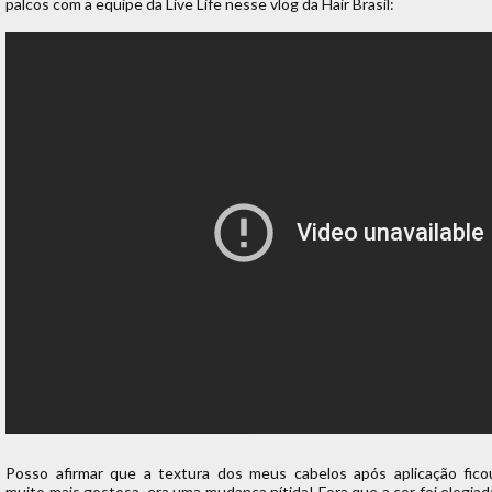
palcos com a equipe da Live Life nesse vlog da Hair Brasil:
Posso afirmar que a textura dos meus cabelos após aplicação fico
muito mais gostosa, era uma mudança nítida! Fora que a cor foi elogiad