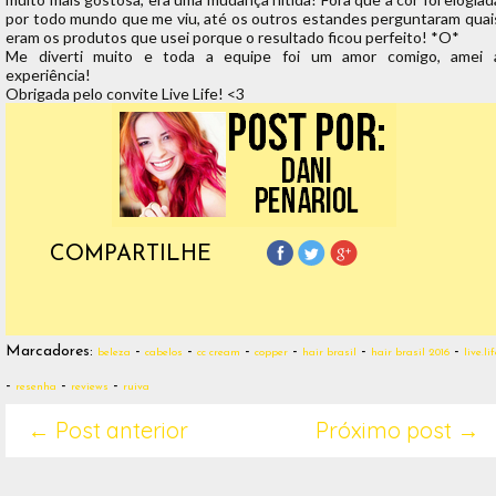
por todo mundo que me viu, até os outros estandes perguntaram quai
eram os produtos que usei porque o resultado ficou perfeito! *O*
Me diverti muito e toda a equipe foi um amor comigo, amei 
experiência!
Obrigada pelo convite Live Life! <3
COMPARTILHE
Marcadores:
-
-
-
-
-
-
beleza
cabelos
cc cream
copper
hair brasil
hair brasil 2016
live.li
-
-
-
resenha
reviews
ruiva
← Post anterior
Próximo post →