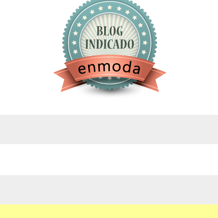
google.com, pub-4743071347106748, DIRECT,
f08c47fec0942fa0