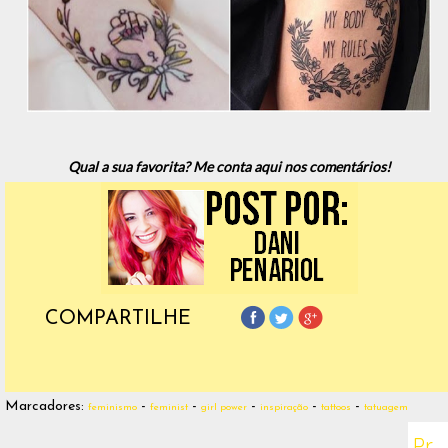
Qual a sua favorita? Me conta aqui nos comentários!
COMPARTILHE
Marcadores:
-
-
-
-
-
feminismo
feminist
girl power
inspiração
tattoos
tatuagem
Pr