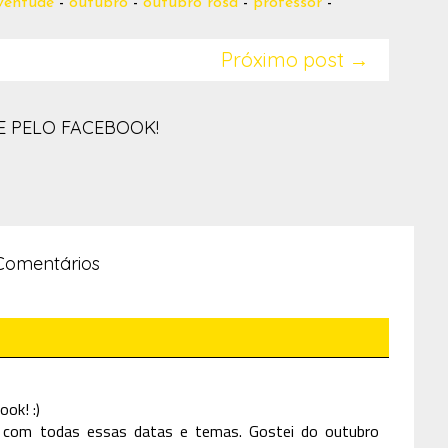
ventude
-
outubro
-
outubro rosa
-
professor
-
Próximo post →
 PELO FACEBOOK!
Comentários
ook! :)
 com todas essas datas e temas. Gostei do outubro