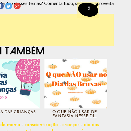
 dentro desses temas? Comenta tudo, se joga e aproveita
6
DIA DAS CRIANÇAS
O QUE NÃO USAR DE
FANTASIA NESSE DI...
r de mama
-
conscientização
-
crianças
-
dia das