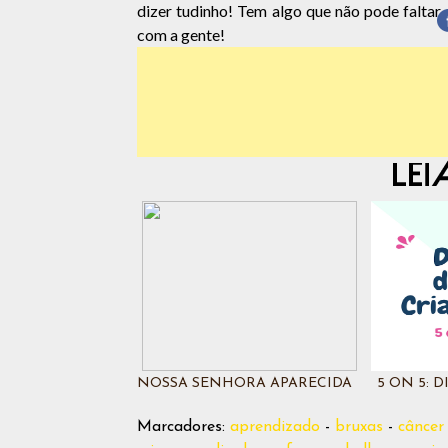
dizer tudinho! Tem algo que não pode faltar
com a gente!
NOSSA SENHORA APARECIDA
5 ON 5: 
Marcadores:
aprendizado
-
bruxas
-
cânce