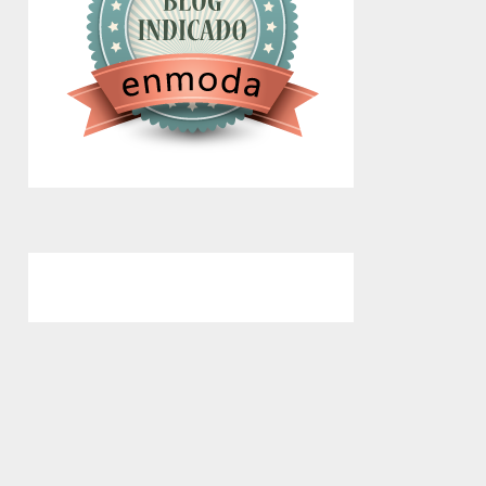
google.com, pub-4743071347106748,
DIRECT, f08c47fec0942fa0