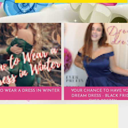
O WEAR A DRESS IN WINTER
YOUR CHANCE TO HAVE Y
DREAM DRESS - BLACK FRI
EVER PRETTY