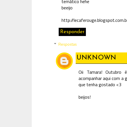
temático hehe
beeijo
http://lecaferouge.blogspot.com.b
Responder
Respostas
UNKNOWN
Oii Tamara! Outubro 
acompanhar aqui com a ge
que tenha gostado <3
beijos!