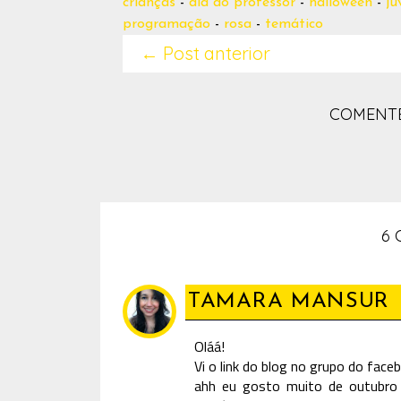
crianças
-
dia do professor
-
halloween
-
ju
programação
-
rosa
-
temático
← Post anterior
COMENTE
6 
TAMARA MANSUR
Oláá!
Vi o link do blog no grupo do faceb
ahh eu gosto muito de outubro