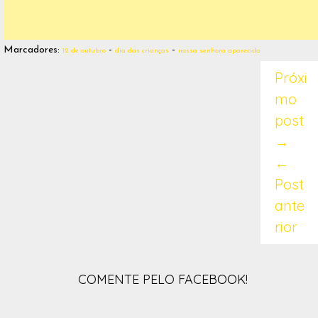
Marcadores:
-
-
12 de outubro
dia das crianças
nossa senhora aparecida
Próxi
mo
post
→
←
Post
ante
rior
COMENTE PELO FACEBOOK!