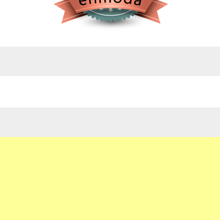
google.com, pub-4743071347106748, DIRECT,
f08c47fec0942fa0