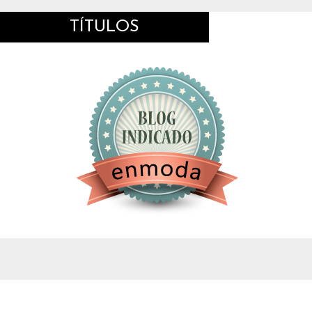
TÍTULOS
google.com, pub-4743071347106748, DIRECT,
f08c47fec0942fa0