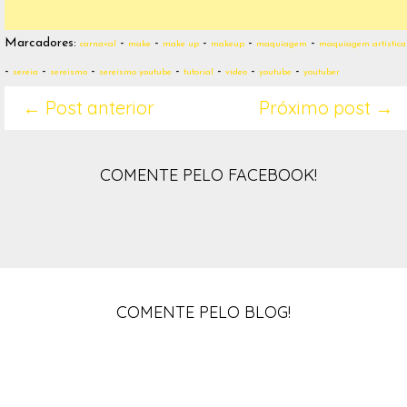
Marcadores:
-
-
-
-
-
carnaval
make
make up
makeup
maquiagem
maquiagem artística
-
-
-
-
-
-
-
sereia
sereismo
sereismo youtube
tutorial
vídeo
youtube
youtuber
← Post anterior
Próximo post →
COMENTE PELO FACEBOOK!
COMENTE PELO BLOG!