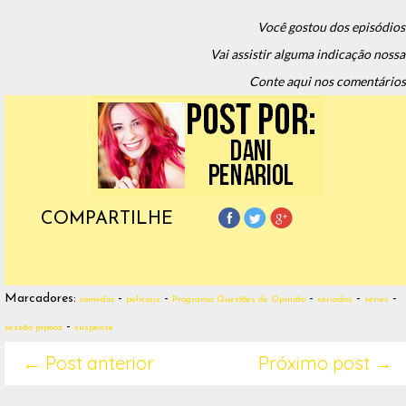
Você gostou dos episódios
Vai assistir alguma indicação nossa
Conte aqui nos comentários
COMPARTILHE
Marcadores:
-
-
-
-
-
comédia
policiais
Programa Questões de Opinião
seriados
séries
-
sessão pipoca
suspense
← Post anterior
Próximo post →