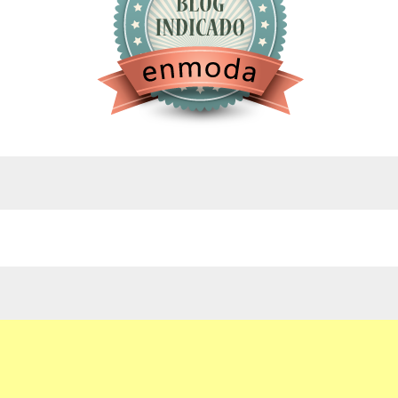
google.com, pub-4743071347106748, DIRECT,
f08c47fec0942fa0