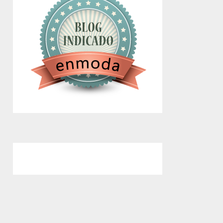
google.com, pub-4743071347106748,
DIRECT, f08c47fec0942fa0