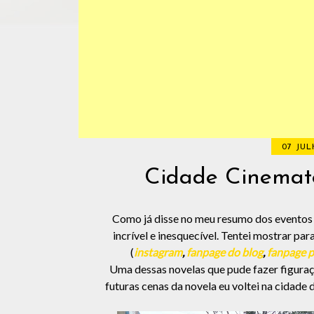
07 JUL
Cidade Cinemat
Como já disse no meu resumo dos eventos n
incrível e inesquecível. Tentei mostrar pa
(
instagram
,
fanpage do blog
,
fanpage p
Uma dessas novelas que pude fazer figuraç
futuras cenas da novela eu voltei na cidade