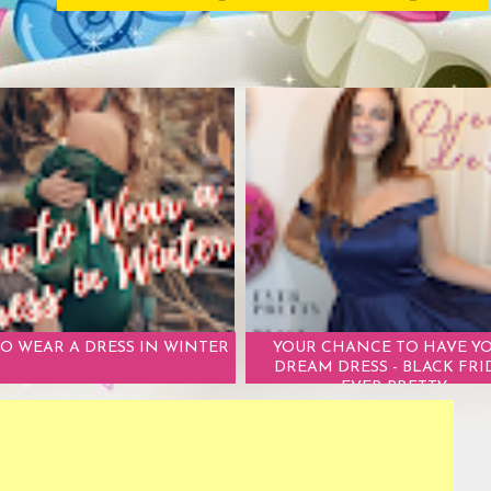
O WEAR A DRESS IN WINTER
YOUR CHANCE TO HAVE Y
DREAM DRESS - BLACK FRI
EVER PRETTY