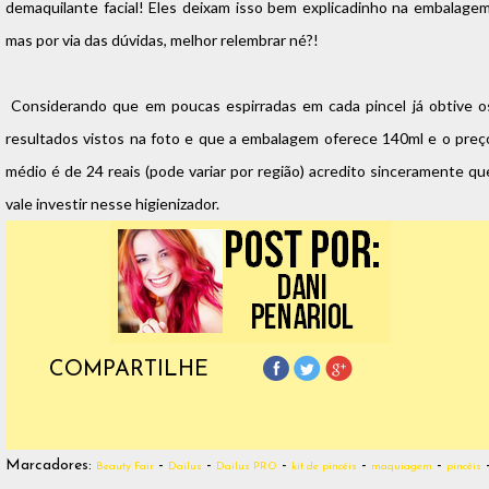
demaquilante facial! Eles deixam isso bem explicadinho na embalagem
mas por via das dúvidas, melhor relembrar né?!
Considerando que em poucas espirradas em cada pincel já obtive o
resultados vistos na foto e que a embalagem oferece 140ml e o preç
médio é de 24 reais (pode variar por região) acredito sinceramente qu
vale investir nesse higienizador.
COMPARTILHE
Marcadores:
-
-
-
-
-
Beauty Fair
Dailus
Dailus PRO
kit de pincéis
maquiagem
pincéis