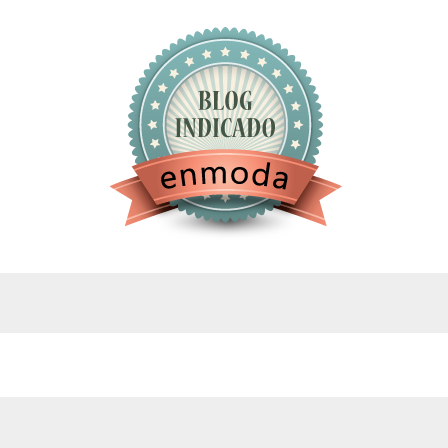
google.com, pub-4743071347106748, DIRECT,
f08c47fec0942fa0