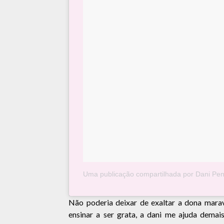
Uma publicação compartilhada por Dani Pen
Não poderia deixar de exaltar a dona mara
ensinar a ser grata, a dani me ajuda demai