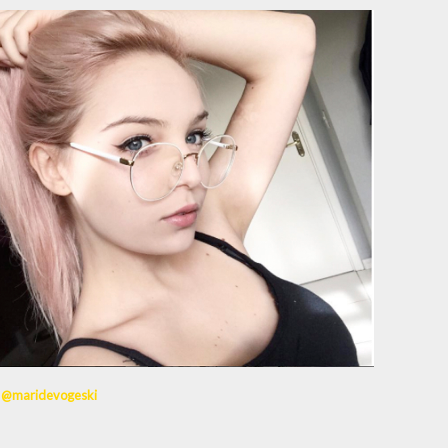
:
@maridevogeski