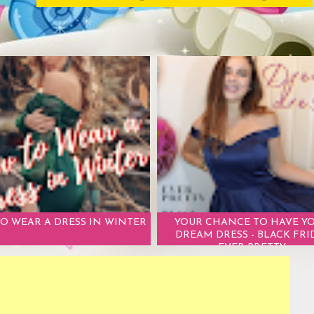
O WEAR A DRESS IN WINTER
YOUR CHANCE TO HAVE Y
DREAM DRESS - BLACK FRI
EVER PRETTY