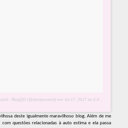
ariol - BlogQO (@danipenariol)
em
Jul 17, 2017 às 6:41 PDT
vilhosa deste igualmente maravilhoso blog. Além de me
s com questões relacionadas à auto estima e ela passa