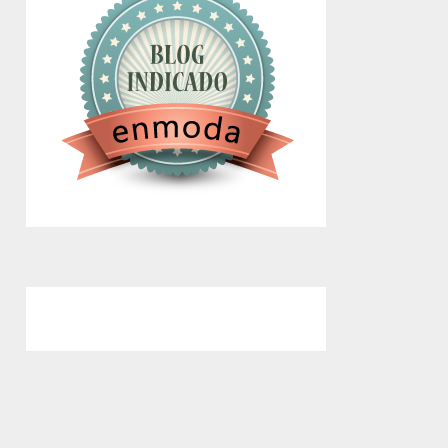
google.com, pub-4743071347106748,
DIRECT, f08c47fec0942fa0