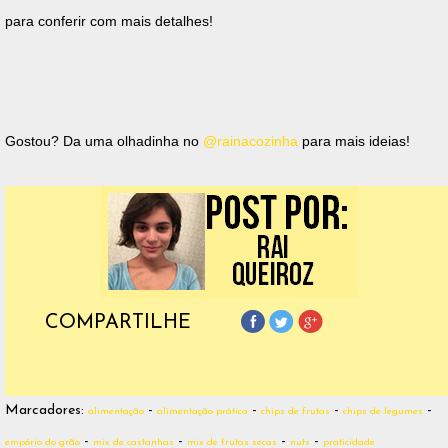
para conferir com mais detalhes!
Gostou? Da uma olhadinha no
@rainacozinha
para mais ideias!
COMPARTILHE
Marcadores:
-
-
-
-
alimentação
alimentação prática
chips de frutas
chips de legumes
-
-
-
-
empório do grão
mix de castanhas
mix de frutas secas
nuts
praticidade