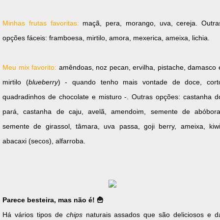
Minhas frutas favoritas:
maçã, pera, morango, uva, cereja. Outra
opções fáceis: framboesa, mirtilo, amora, mexerica, ameixa, lichia.
Meu mix favorito:
amêndoas, noz pecan, ervilha, pistache, damasco 
mirtilo (
blueberry
) - quando tenho mais vontade de doce, cort
quadradinhos de chocolate e misturo -. Outras opções: castanha d
pará, castanha de caju, avelã, amendoim, semente de abóbora
semente de girassol, tâmara, uva passa, goji berry, ameixa, kiwi
abacaxi (secos), alfarroba.
Parece besteira, mas não é! 🍟
Há vários tipos de
chips
naturais assados que são deliciosos e d