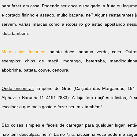
para fazer em casa! Podendo ser doce ou salgado, a fruta ou legume
é cortado fininho e assado, muito bacana, né? Alguns restaurantes j
servem, várias marcas como a
Roots to go
estão apostando ness
ideia também.
Meus chips favoritos:
batata doce, banana verde, coco.
Outro
exemplos:
chips de maçã, morango, beterraba, mandioquinha
abobrinha, batata, couve, cenoura.
Onde encontrar:
Empório do Grão (Calçada das Margaridas, 154 
Alphaville Barueri/ 11 4191-2883). A loja tem opções infinitas, é s
escolher o que mais gosta e fazer seu mix também!
São coisas simples e fáceis de carregar para qualquer lugar, entã
não tem desculpas, hein? Lá no
@rainacozinha você pode me segui