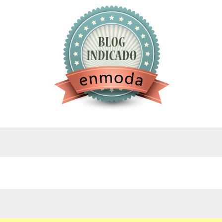
google.com, pub-4743071347106748, DIRECT,
f08c47fec0942fa0