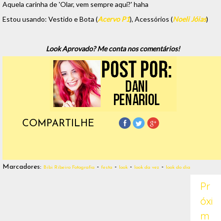
Aquela carinha de 'Olar, vem sempre aqui?' haha
Estou usando: Vestido e Bota (
Acervo P1
), Acessórios (
Noeli Jóias
)
Look Aprovado? Me conta nos comentários!
COMPARTILHE
Marcadores:
-
-
-
-
Bibi Ribeiro Fotografia
festa
look
look da vez
look do dia
Pr
óxi
m