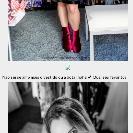
Não sei se amo mais o vestido ou a bota! haha 💕 Qual seu favorito?