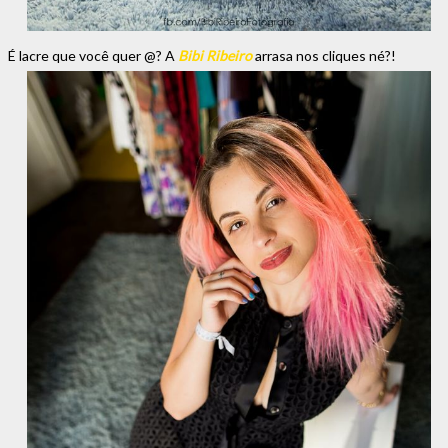
É lacre que você quer @? A
Bibi Ribeiro
arrasa nos cliques né?!