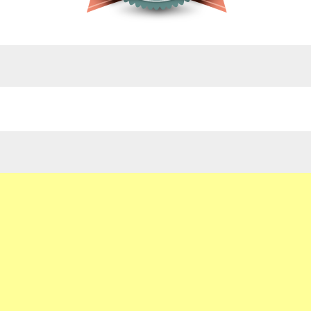
google.com, pub-4743071347106748, DIRECT,
f08c47fec0942fa0