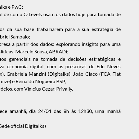
alks e PwC;
al de como C-Levels usam os dados hoje para tomada de
os da sua base trabalharem para a sua estratégia de
briel Sampaio;
resa a partir dos dados: explorando insights para uma
alíticas, Marcelo Sousa, ABRADi;
ios gerenciais na tomada de decisões estratégicas e
a economia digital, com as presenças de Edu Neves
), Grabriela Manzini (Digitalks), João Ciaco (FCA Fiat
mize) e Reinaldo Nogueira BSP;
cios, com Vinicius Cezar, Privally.
tece amanhã, dia 24/04 das 8h às 12h30, uma manhã
Sede oficial Digitalks)