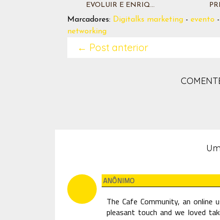
EVOLUIR E ENRIQ...
PRI
Marcadores:
Digitalks marketing
-
evento
networking
← Post anterior
COMENTE
Um
ANÔNIMO
The Cafe Community, an online use
pleasant touch and we loved taki