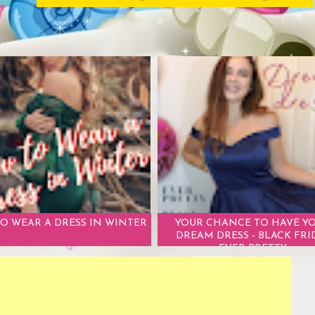
O WEAR A DRESS IN WINTER
YOUR CHANCE TO HAVE Y
DREAM DRESS - BLACK FRI
EVER PRETTY