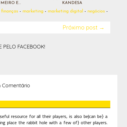
MEIRO E...
KANDESA
-
finanças
-
marketing
-
marketing digital
-
negócios
-
Próximo post →
 PELO FACEBOOK!
 Comentário
ful resource for all their players, is also be|can be} a
ng place the rabbit hole with a few of} other players.