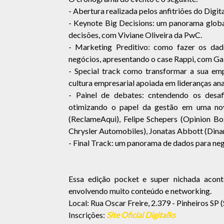
- Abertura realizada pelos anfitriões do Digit
- Keynote Big Decisions: um panorama glob
decisões, com Viviane Oliveira da PwC.
- Marketing Preditivo: como fazer os dad
negócios, apresentando o case Rappi, com Ga
- Special track como transformar a sua emp
cultura empresarial apoiada em lideranças an
- Painel de debates: cntendendo os desaf
otimizando o papel da gestão em uma nov
(ReclameAqui), Felipe Schepers (Opinion Box
Chrysler Automobiles), Jonatas Abbott (Dina
- Final Track: um panorama de dados para negó
Essa edição pocket e super nichada acon
envolvendo muito conteúdo e networking.
Local: Rua Oscar Freire, 2.379 - Pinheiros SP (
Inscrições:
Site Oficial Digitalks