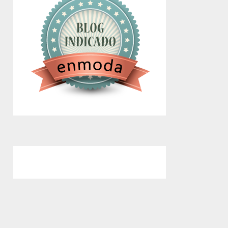
google.com, pub-4743071347106748,
DIRECT, f08c47fec0942fa0