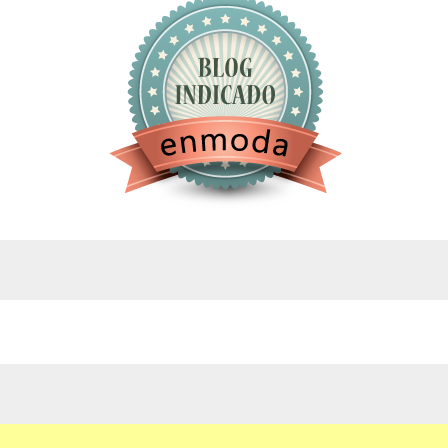
google.com, pub-4743071347106748, DIRECT,
f08c47fec0942fa0