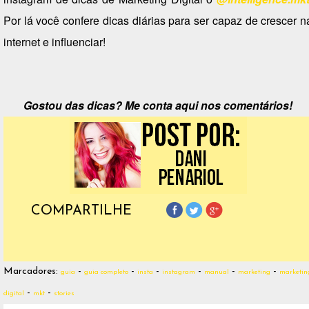
Por lá você confere dicas diárias para ser capaz de crescer n
internet e influenciar!
Gostou das dicas? Me conta aqui nos comentários!
COMPARTILHE
Marcadores:
-
-
-
-
-
-
guia
guia completo
insta
instagram
manual
marketing
marketin
-
-
digital
mkt
stories