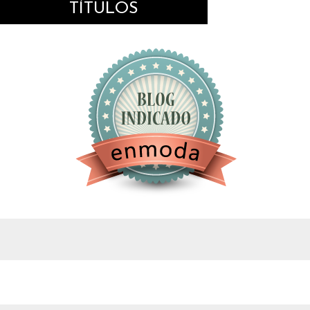
TÍTULOS
google.com, pub-4743071347106748, DIRECT,
f08c47fec0942fa0